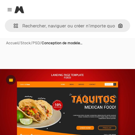
Magnific
Close menu
Recher
Accueil
/
Stock
/
PSD
/
Conception de modèle…
Premium