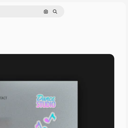
Rechercher par image
Rechercher