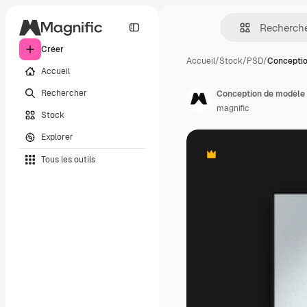
Créer
Accueil
/
Stock
/
PSD
/
Conceptio
Accueil
Rechercher
Conception de modèle 
magnific
Stock
Explorer
Tous les outils
Premium