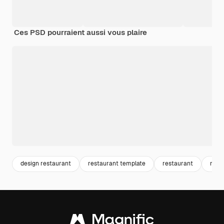
Ces PSD pourraient aussi vous plaire
design restaurant
restaurant template
restaurant
menu