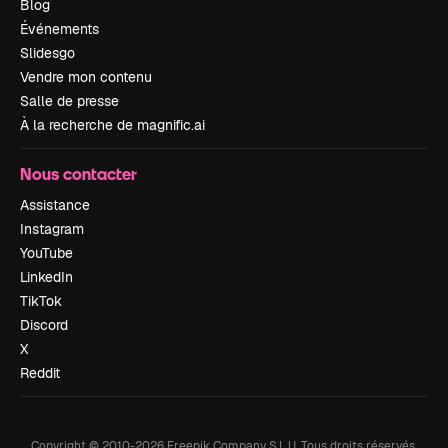
Blog
Événements
Slidesgo
Vendre mon contenu
Salle de presse
À la recherche de magnific.ai
Nous contacter
Assistance
Instagram
YouTube
LinkedIn
TikTok
Discord
X
Reddit
Copyright © 2010-
2026
Freepik Company S.L.U.
Tous droits réservés
.