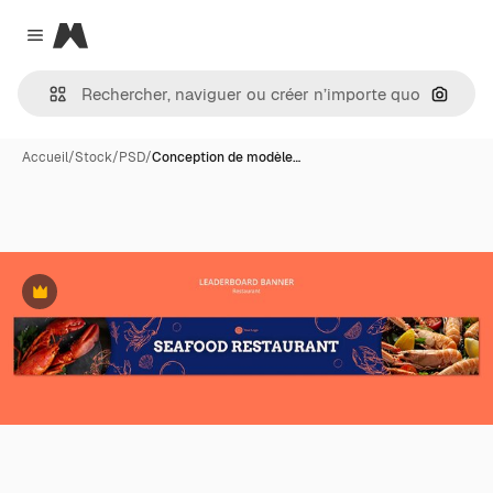
Magnific
Close menu
Recher
Accueil
/
Stock
/
PSD
/
Conception de modèle…
Premium