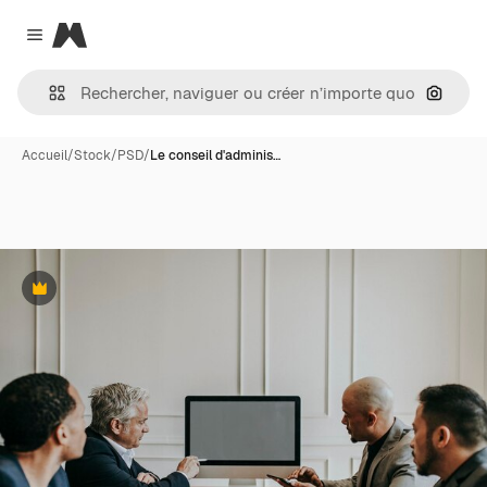
Magnific
Close menu
Recher
Accueil
/
Stock
/
PSD
/
Le conseil d'adminis…
Premium