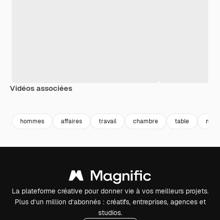
Vidéos associées
Premium
Premium
Généré par l’IA
Premium
Premium
hommes
affaires
travail
chambre
table
meub
La plateforme créative pour donner vie à vos meilleurs projets.
Plus d’un million d’abonnés : créatifs, entreprises, agences et
studios.