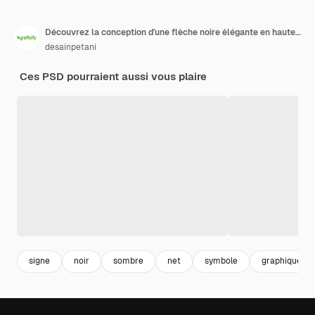
Découvrez la conception d'une flèche noire élégante en haute résolution PNG et PSD Ressources graphiques parfaites pour les projets Jeux et plus Explorez diverses applications dans l'art et le design numériques
desainpetani
Ces PSD pourraient aussi vous plaire
signe
noir
sombre
net
symbole
graphique