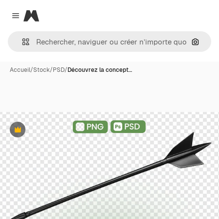
Magnific
Close menu
Recher
Accueil
/
Stock
/
PSD
/
Découvrez la concept…
Premium