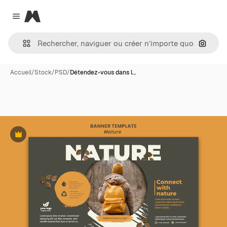
Magnific
Close menu
Recher
Accueil
/
Stock
/
PSD
/
Détendez-vous dans l…
Premium