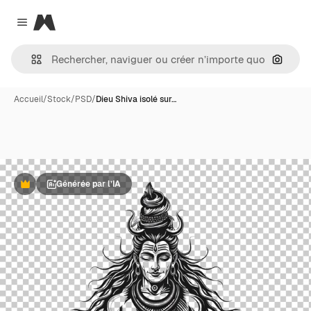
Magnific
Close menu
Recher
Accueil
/
Stock
/
PSD
/
Dieu Shiva isolé sur…
Générée par l’IA
Premium