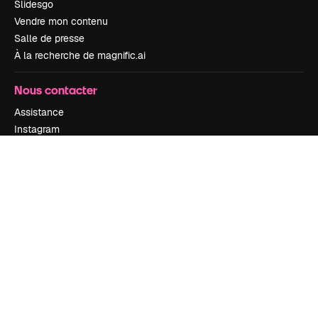
Slidesgo
Vendre mon contenu
Salle de presse
À la recherche de magnific.ai
Nous contacter
Assistance
Instagram
YouTube
LinkedIn
TikTok
Discord
X
Reddit
Copyright © 2010-
2026
Freepik Company S.L.U.
Tous droits réservés
.