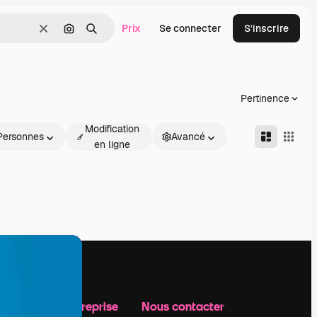
Prix
Se connecter
S’inscrire
Effacer
Rechercher par image
Rechercher
Pertinence
Modification
Personnes
Avancé
en ligne
Notre entreprise
Nous contacter