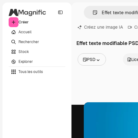
Créer
Créez une image IA
C
Accueil
Rechercher
Effet texte modifiable PS
Stock
PSD
Lic
Explorer
Toutes les images
Tous les outils
Vecteurs
Illustrations
Photos
PSD
Modèles
Mockups
Vidéos
Clips de vidéo
Graphiques animés
Templates vidéos
Icônes
Modèles 3D
Polices