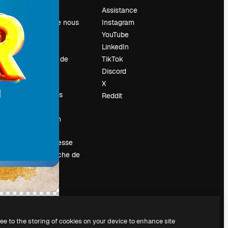
Prix
Assistance
À propos de nous
Instagram
Avis
YouTube
Carrières
LinkedIn
Tendances de
TikTok
recherche
Discord
Blog
X
Événements
Reddit
Slidesgo
Vendre mon
contenu
Salle de presse
À la recherche de
magnific.ai
ree to the storing of cookies on your device to enhance site