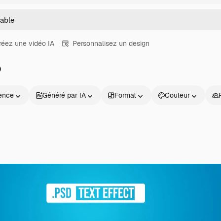
réez une vidéo IA
Personnalisez un design
D
ence
Généré par IA
Format
Couleur
Produits
Commencer