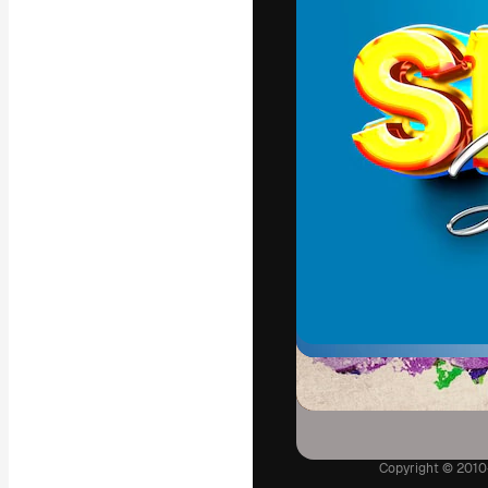
La plateforme c
vos meilleurs pr
d’abonnés : créa
studios.
Français
Copyright © 2010