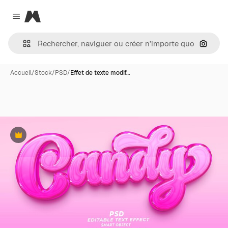
Magnific
Close menu
Recher
Accueil
/
Stock
/
PSD
/
Effet de texte modif…
Premium