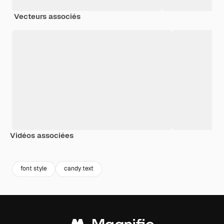
Vecteurs associés
Vidéos associées
Premium
Premium
Premium
Premium
font style
candy text