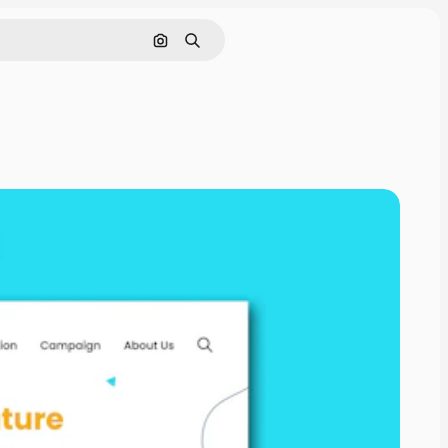
Rechercher par image
Rechercher