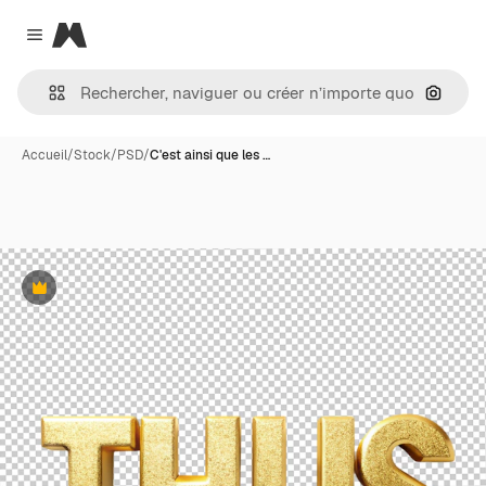
Magnific
Close menu
Recher
Accueil
/
Stock
/
PSD
/
C'est ainsi que les …
Premium