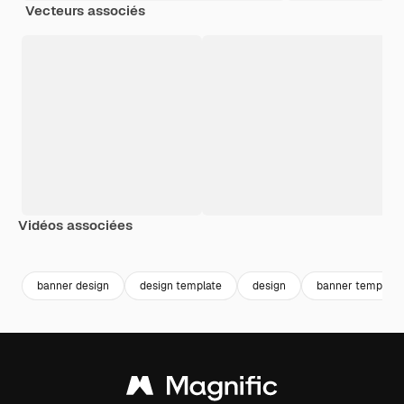
Vecteurs associés
Vidéos associées
Premium
Premium
Généré par l’IA
Premium
Premium
banner design
design template
design
banner template