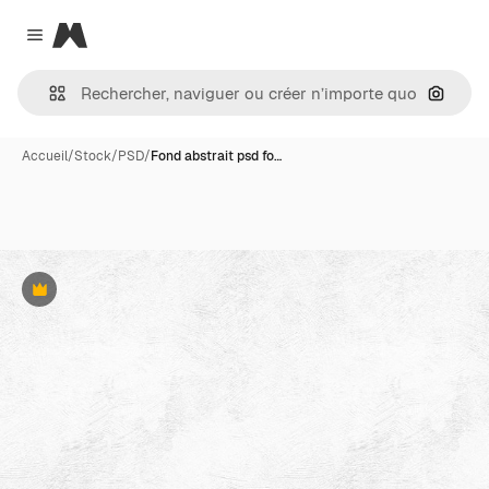
Magnific
Close menu
Recher
Accueil
/
Stock
/
PSD
/
Fond abstrait psd fo…
Premium