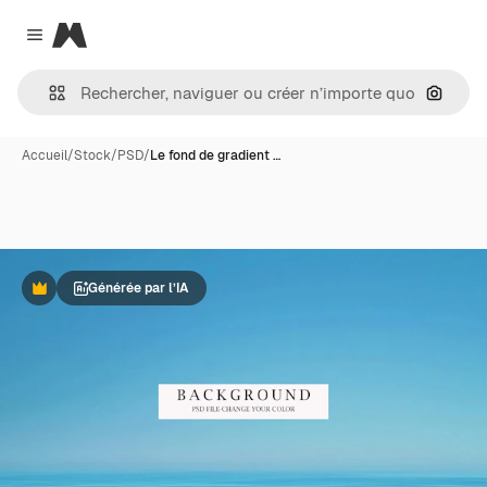
Magnific
Close menu
Recher
Accueil
/
Stock
/
PSD
/
Le fond de gradient …
Générée par l’IA
Premium