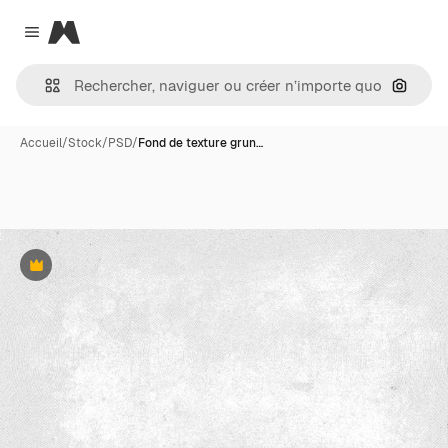
Magnific
Close menu
Recher
Accueil
/
Stock
/
PSD
/
Fond de texture grun…
Premium