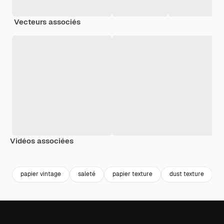
Vecteurs associés
Vidéos associées
Premium
Premium
Premium
Premium
papier vintage
saleté
papier texture
dust texture