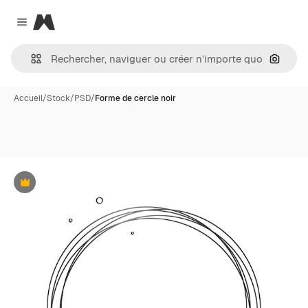
Magnific
Close menu
Recher
Accueil
/
Stock
/
PSD
/
Forme de cercle noir
Premium