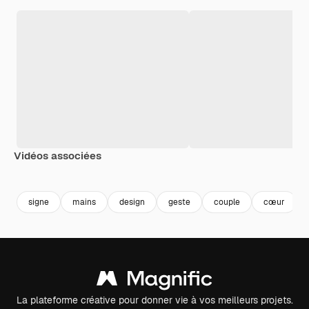
Vidéos associées
Premium
Premium
Généré par l’IA
Premium
Premium
signe
mains
design
geste
couple
cœur
La plateforme créative pour donner vie à vos meilleurs projets.