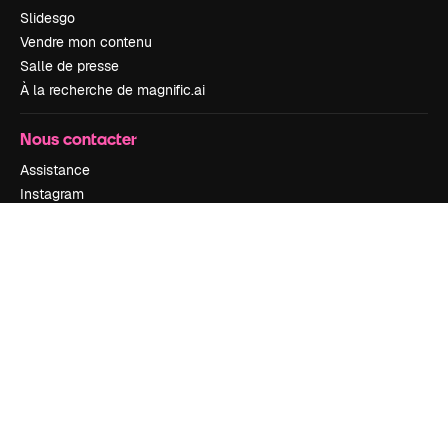
Slidesgo
Vendre mon contenu
Salle de presse
À la recherche de magnific.ai
Nous contacter
Assistance
Instagram
YouTube
LinkedIn
TikTok
Discord
X
Reddit
Copyright © 2010-
2026
Freepik Company S.L.U.
Tous droits réservés
.