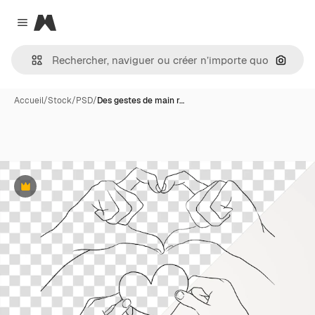
Magnific
Close menu
Recher
Accueil
/
Stock
/
PSD
/
Des gestes de main r…
Premium