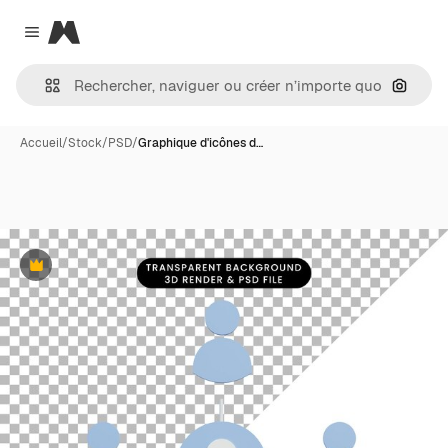
Magnific
Close menu
Recher
Accueil
/
Stock
/
PSD
/
Graphique d'icônes d…
Premium