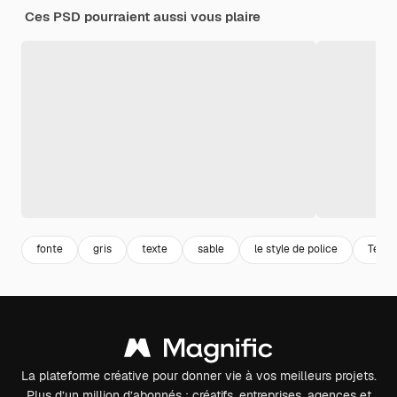
Ces PSD pourraient aussi vous plaire
fonte
gris
texte
sable
le style de police
Texte
La plateforme créative pour donner vie à vos meilleurs projets.
Plus d’un million d’abonnés : créatifs, entreprises, agences et