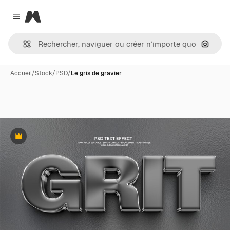
Magnific
Close menu
Recher
Accueil
/
Stock
/
PSD
/
Le gris de gravier
Premium