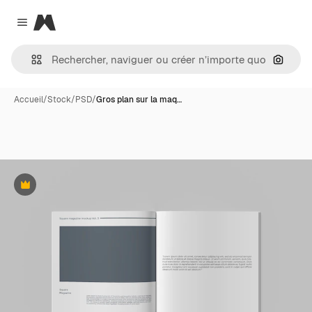
Magnific
Close menu
Recher
Accueil
/
Stock
/
PSD
/
Gros plan sur la maq…
Premium