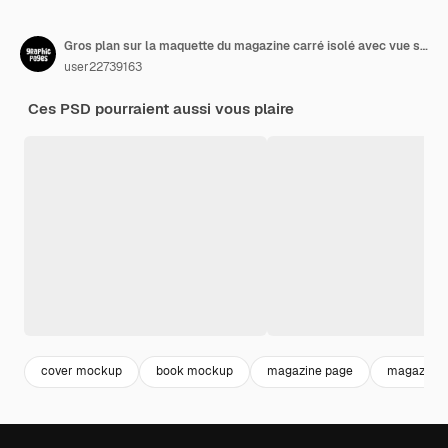
Gros plan sur la maquette du magazine carré isolé avec vue sur l'ange supérieur
user22739163
Ces PSD pourraient aussi vous plaire
cover mockup
book mockup
magazine page
magazine