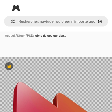
Magnific
Close menu
Recher
Accueil
/
Stock
/
PSD
/
Icône de couleur dyn…
Premium