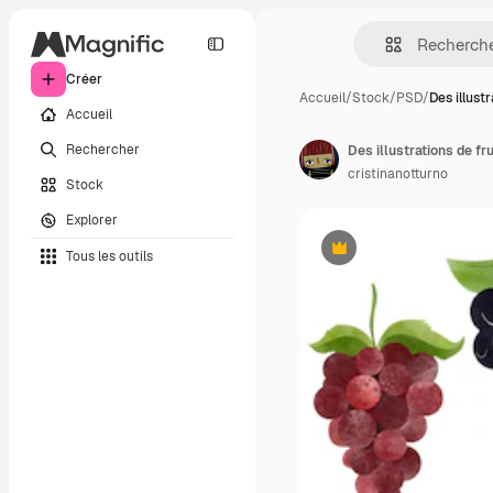
Créer
Accueil
/
Stock
/
PSD
/
Des illust
Accueil
Rechercher
Des illustrations de fr
cristinanotturno
Stock
Explorer
Tous les outils
Premium