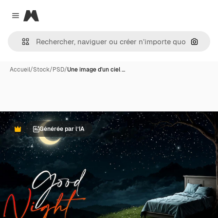
Magnific
Close menu
Recher
Accueil
/
Stock
/
PSD
/
Une image d'un ciel …
Générée par l’IA
Premium