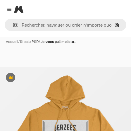
Magnific
Close menu
Recher
Accueil
/
Stock
/
PSD
/
Jerzees pull molleto…
Premium