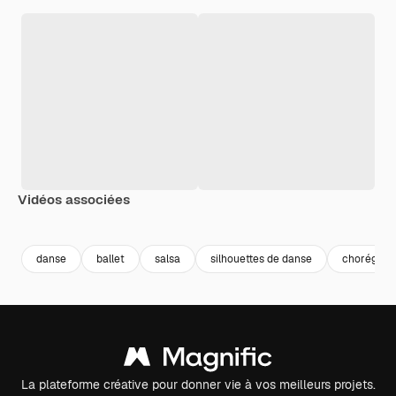
Vidéos associées
Premium
Premium
Premium
Premium
Généré par l
danse
ballet
salsa
silhouettes de danse
chorégrap
La plateforme créative pour donner vie à vos meilleurs projets.