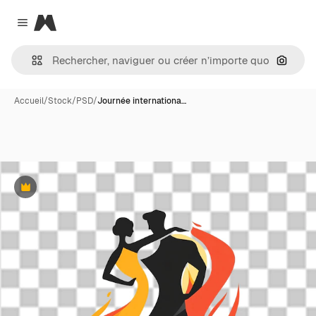
Magnific
Close menu
Recher
Accueil
/
Stock
/
PSD
/
Journée internationa…
Premium