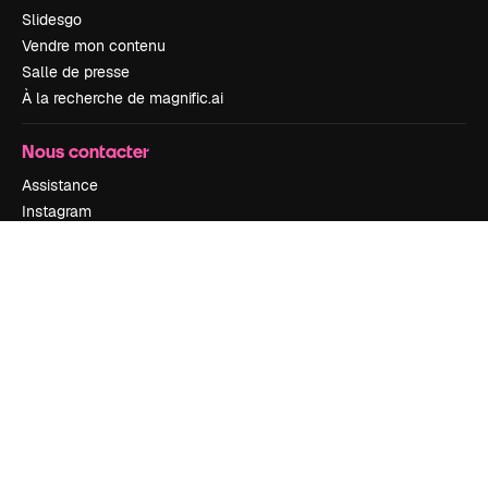
Slidesgo
Vendre mon contenu
Salle de presse
À la recherche de magnific.ai
Nous contacter
Assistance
Instagram
YouTube
LinkedIn
TikTok
Discord
X
Reddit
Copyright © 2010-
2026
Freepik Company S.L.U.
Tous droits réservés
.