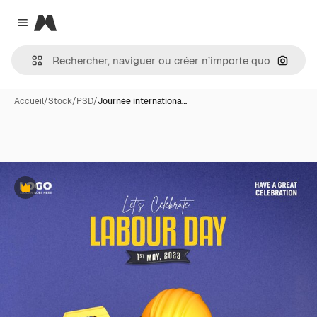
Magnific
Close menu
Recher
Accueil
/
Stock
/
PSD
/
Journée internationa…
Premium