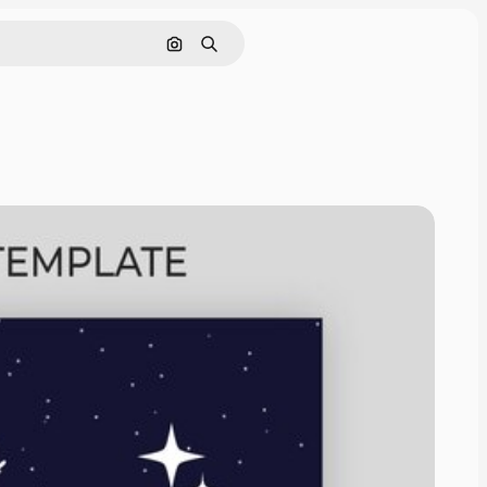
Rechercher par image
Rechercher