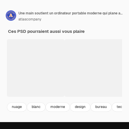
Une main soutient un ordinateur portable moderne qui plane au-dessus d'une surface transparente isolée sur PNG blanc
atlascompany
Ces PSD pourraient aussi vous plaire
nuage
blanc
moderne
design
bureau
technol