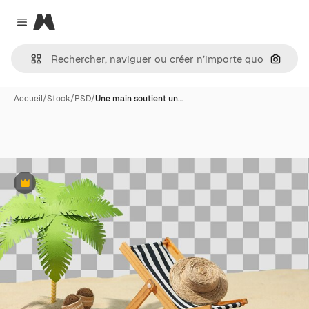
Magnific
Close menu
Recher
Accueil
/
Stock
/
PSD
/
Une main soutient un…
Premium