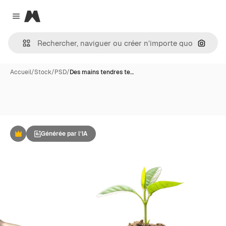
Magnific
Close menu
Recher
Accueil
/
Stock
/
PSD
/
Des mains tendres te…
Générée par l’IA
Premium