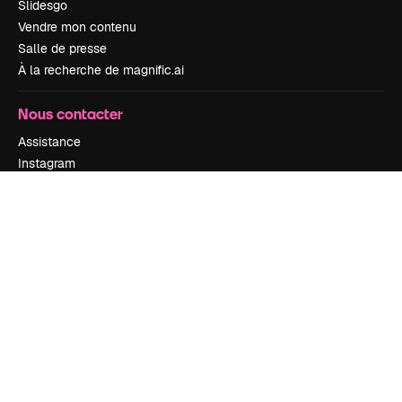
Slidesgo
Vendre mon contenu
Salle de presse
À la recherche de magnific.ai
Nous contacter
Assistance
Instagram
YouTube
LinkedIn
TikTok
Discord
X
Reddit
Copyright © 2010-
2026
Freepik Company S.L.U.
Tous droits réservés
.