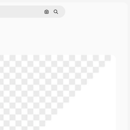
Rechercher par image
Rechercher