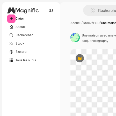
Créer
Accueil
/
Stock
/
PSD
/
Une maiso
Accueil
Rechercher
Une maison avec une vo
sanjuphotography
Stock
Explorer
Tous les outils
Premium