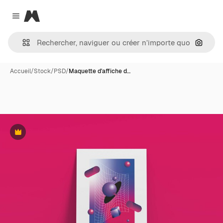
Magnific
Close menu
Recher
Accueil
/
Stock
/
PSD
/
Maquette d'affiche d…
Premium