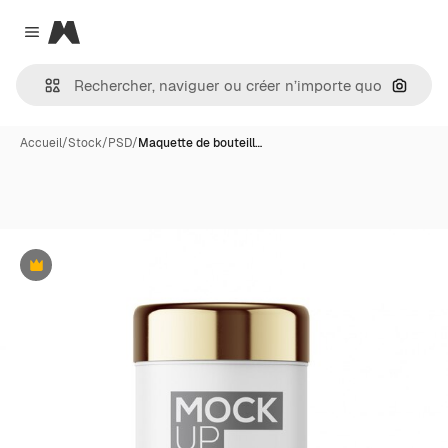
Magnific
Close menu
Recher
Accueil
/
Stock
/
PSD
/
Maquette de bouteill…
Premium