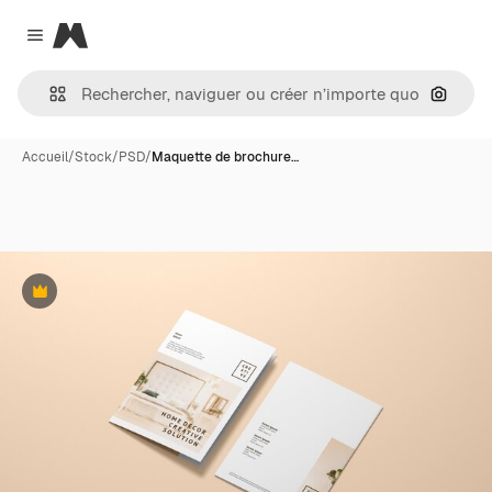
Magnific
Close menu
Recher
Accueil
/
Stock
/
PSD
/
Maquette de brochure…
Premium