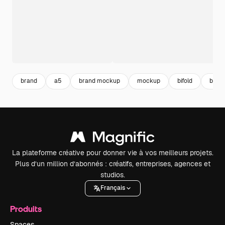
brand
a5
brand mockup
mockup
bifold
bran
La plateforme créative pour donner vie à vos meilleurs projets.
Plus d’un million d’abonnés : créatifs, entreprises, agences et
studios.
Français
Produits
Spaces