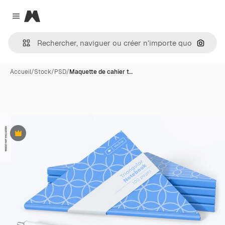
Magnific
Close menu
Recher
Accueil
/
Stock
/
PSD
/
Maquette de cahier t…
Premium