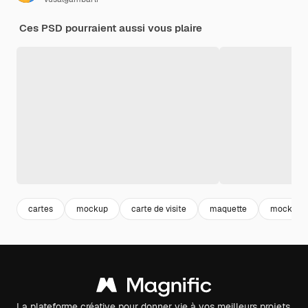
Ces PSD pourraient aussi vous plaire
cartes
mockup
carte de visite
maquette
mockup p
La plateforme créative pour donner vie à vos meilleurs projets.