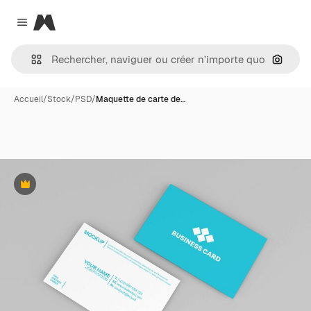
Magnific
Close menu
Recher
Accueil
/
Stock
/
PSD
/
Maquette de carte de…
Premium