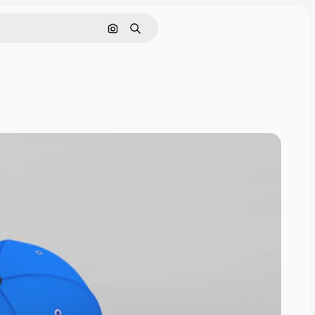
Rechercher par image
Rechercher