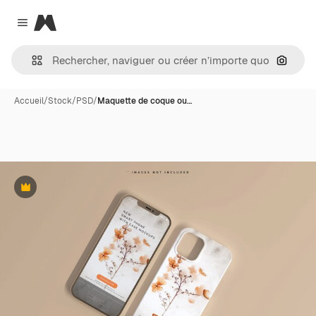
Magnific
Close menu
Recher
Accueil
/
Stock
/
PSD
/
Maquette de coque ou…
Premium