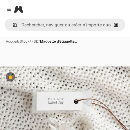
Magnific
Close menu
Recher
Accueil
/
Stock
/
PSD
/
Maquette d'étiquette…
Premium