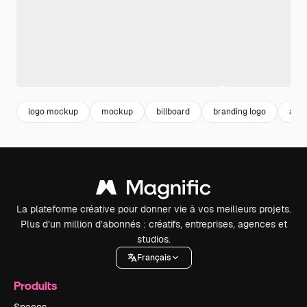
logo mockup
mockup
billboard
branding logo
affi
La plateforme créative pour donner vie à vos meilleurs projets.
Plus d’un million d’abonnés : créatifs, entreprises, agences et
studios.
Français
Produits