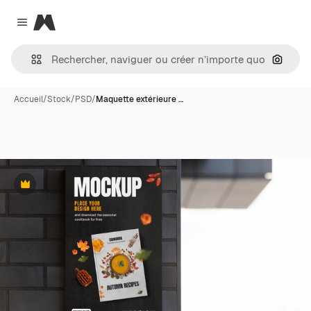
Magnific
Close menu
Recher
Accueil
/
Stock
/
PSD
/
Maquette extérieure …
Premium