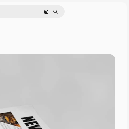
Rechercher par image
Rechercher