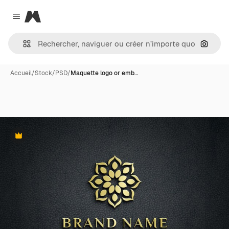
Magnific
Close menu
Recher
Accueil
/
Stock
/
PSD
/
Maquette logo or emb…
Premium