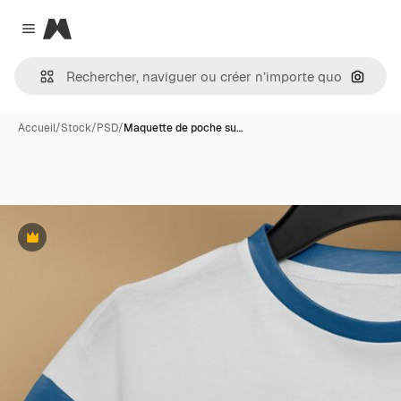
Magnific
Close menu
Recher
Accueil
/
Stock
/
PSD
/
Maquette de poche su…
Premium