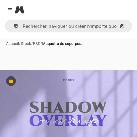
Magnific
Close menu
Recher
Accueil
/
Stock
/
PSD
/
Maquette de superpos…
Premium