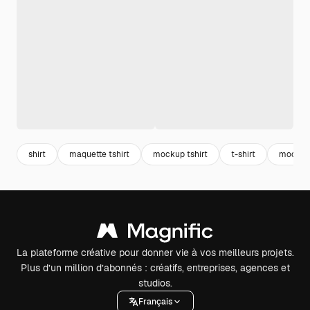
shirt
maquette tshirt
mockup tshirt
t-shirt
mockup 
La plateforme créative pour donner vie à vos meilleurs projets.
Plus d’un million d’abonnés : créatifs, entreprises, agences et
studios.
Français