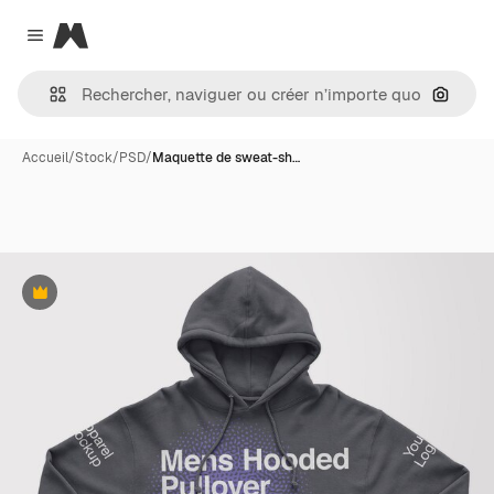
Magnific
Close menu
Recher
Accueil
/
Stock
/
PSD
/
Maquette de sweat-sh…
Premium