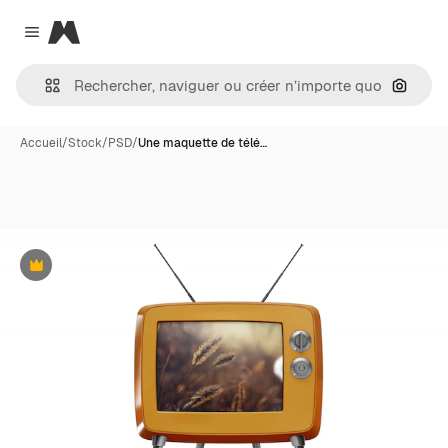
Magnific
Close menu
Recher
Accueil
/
Stock
/
PSD
/
Une maquette de télé…
Premium