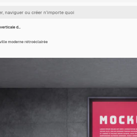
verticale d…
ville moderne rétroéclairée