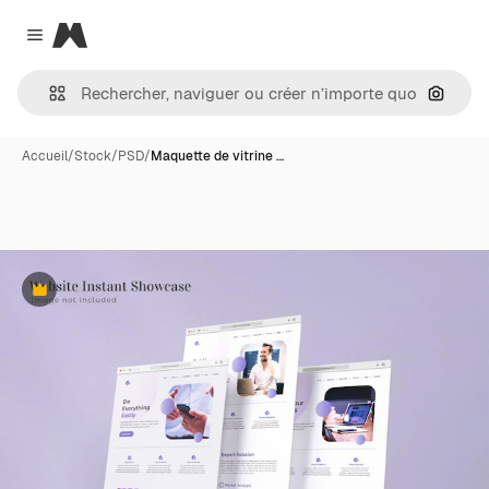
Magnific
Close menu
Recher
Accueil
/
Stock
/
PSD
/
Maquette de vitrine …
Premium