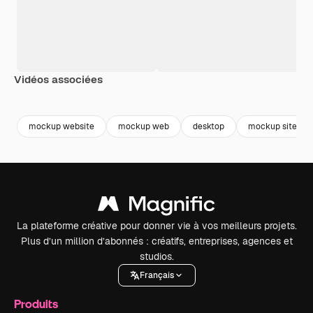
Vidéos associées
Premium
Premium
Premium
Premium
mockup website
mockup web
desktop
mockup site
La plateforme créative pour donner vie à vos meilleurs projets.
Plus d’un million d’abonnés : créatifs, entreprises, agences et
studios.
Français
Produits