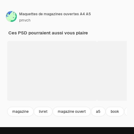
Maquettes de magazines ouvertes A4 A5
pmvch
Ces PSD pourraient aussi vous plaire
magazine
livret
magazine ouvert
a5
book
liv