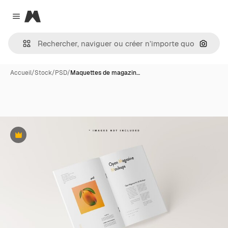
Magnific
Close menu
Recher
Accueil
/
Stock
/
PSD
/
Maquettes de magazin…
Premium