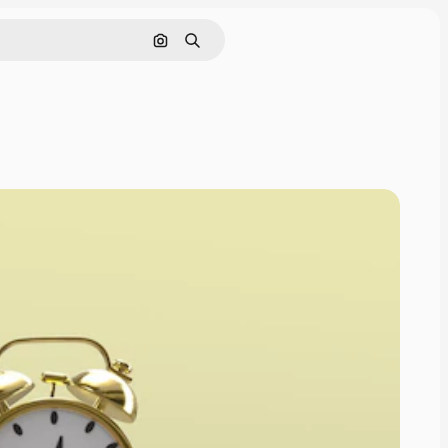
Rechercher par image
Rechercher