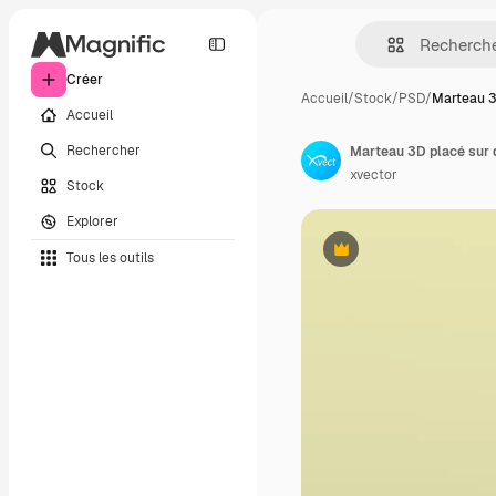
Créer
Accueil
/
Stock
/
PSD
/
Marteau 3
Accueil
Rechercher
Marteau 3D placé sur d
xvector
Stock
Explorer
Tous les outils
Premium