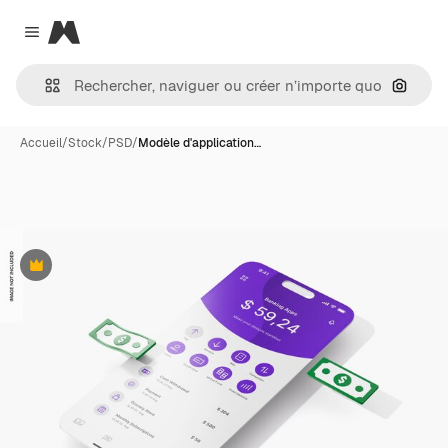
Magnific
Close menu
Recher
Accueil
/
Stock
/
PSD
/
Modèle d'application…
Premium