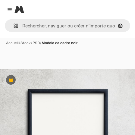
Magnific
Close menu
Recher
Accueil
/
Stock
/
PSD
/
Modèle de cadre noir…
Premium